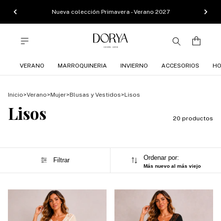
Nueva colección Primavera - Verano 2027
VERANO
MARROQUINERIA
INVIERNO
ACCESORIOS
HO
Inicio
>
Verano
>
Mujer
>
Blusas y Vestidos
>
Lisos
Lisos
20 productos
Ordenar por:
Filtrar
Más nuevo al más viejo