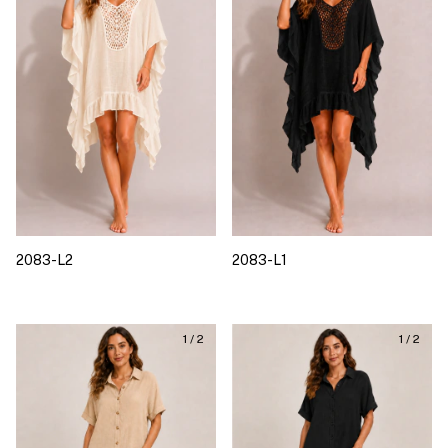
2083-L2
2083-L1
1
/
2
1
/
2