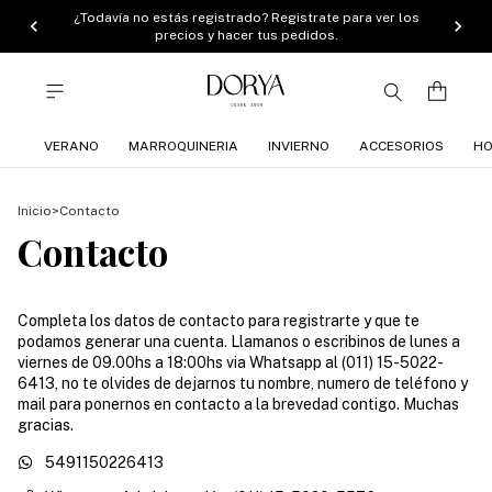
stás registrado? Registrate para ver los
Nueva colec
precios y hacer tus pedidos.
VERANO
MARROQUINERIA
INVIERNO
ACCESORIOS
HO
Inicio
>
Contacto
Contacto
Completa los datos de contacto para registrarte y que te
podamos generar una cuenta. Llamanos o escribinos de lunes a
viernes de 09.00hs a 18:00hs via Whatsapp al (011) 15-5022-
6413, no te olvides de dejarnos tu nombre, numero de teléfono y
mail para ponernos en contacto a la brevedad contigo. Muchas
gracias.
5491150226413